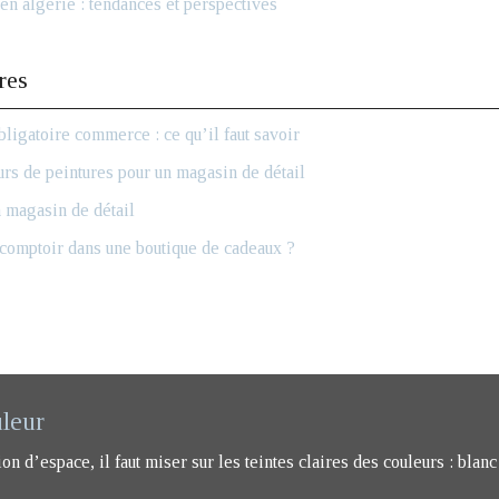
en algérie : tendances et perspectives
res
bligatoire commerce : ce qu’il faut savoir
rs de peintures pour un magasin de détail
 magasin de détail
omptoir dans une boutique de cadeaux ?
uleur
 d’espace, il faut miser sur les teintes claires des couleurs : blanc 