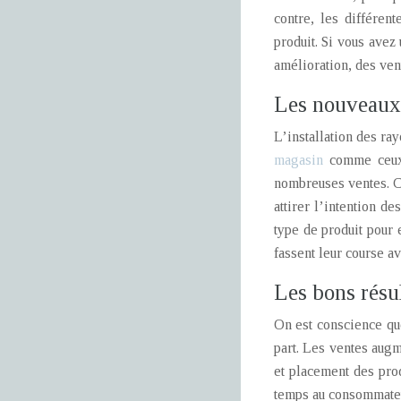
contre, les différen
produit. Si vous avez
amélioration, des vent
Les nouveaux
L’installation des ra
magasin
comme ceux q
nombreuses ventes. Ca
attirer l’intention d
type de produit pour 
fassent leur course av
Les bons résu
On est conscience que
part. Les ventes augm
et placement des prod
temps au consommateur