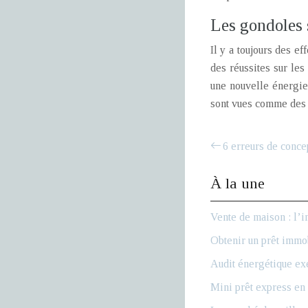
Les gondoles s
Il y a toujours des e
des réussites sur les
une nouvelle énergie 
sont vues comme des t
6 erreurs de conce
À la une
Vente de maison : l’i
Obtenir un prêt immob
Audit énergétique exe
Mini prêt express en 