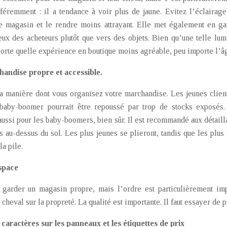
fféremment : il a tendance à voir plus de jaune. Evitez l’éclairag
e magasin et le rendre moins attrayant. Elle met également en gard
eux des acheteurs plutôt que vers des objets. Bien qu’une telle lu
orte quelle expérience en boutique moins agréable, peu importe l’â
andise propre et accessible.
la manière dont vous organisez votre marchandise. Les jeunes clien
baby-boomer pourrait être repoussé par trop de stocks exposés.
ssi pour les baby-boomers, bien sûr. Il est recommandé aux détaill
 au-dessus du sol. Les plus jeunes se plieront, tandis que les plus
a pile.
space
 garder un magasin propre, mais l’ordre est particulièrement im
 à cheval sur la propreté. La qualité est importante. Il faut essayer de
s caractères sur les panneaux et les étiquettes de prix