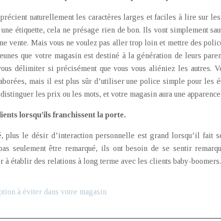
cient naturellement les caractères larges et faciles à lire sur les é
e une étiquette, cela ne présage rien de bon. Ils vont simplement sau
e vente. Mais vous ne voulez pas aller trop loin et mettre des police
jeunes que votre magasin est destiné à la génération de leurs pare
ous délimiter si précisément que vous vous aliéniez les autres. Vo
aborées, mais il est plus sûr d’utiliser une police simple pour les ét
 distinguer les prix ou les mots, et votre magasin aura une apparence
lients lorsqu’ils franchissent la porte.
é, plus le désir d’interaction personnelle est grand lorsqu’il fai
pas seulement être remarqué, ils ont besoin de se sentir remarqué 
 à établir des relations à long terme avec les clients baby-boomers.
ption à éviter dans votre magasin