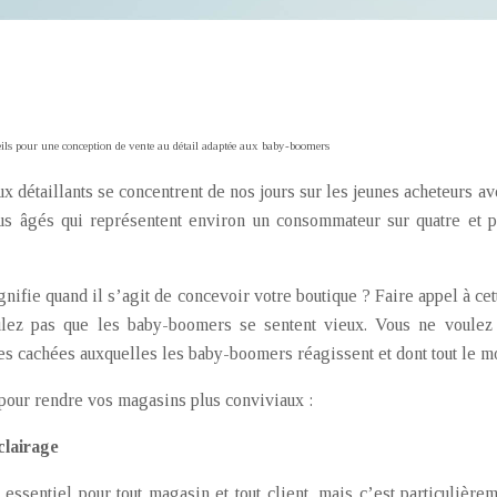
ils pour une conception de vente au détail adaptée aux baby-boomers
 détaillants se concentrent de nos jours sur les jeunes acheteurs av
s âgés qui représentent environ un consommateur sur quatre et p
gnifie quand il s’agit de concevoir votre boutique ? Faire appel à c
ulez pas que les baby-boomers se sentent vieux. Vous ne voulez 
 cachées auxquelles les baby-boomers réagissent et dont tout le mo
 pour rendre vos magasins plus conviviaux :
clairage
essentiel pour tout magasin et tout client, mais c’est particulièrem