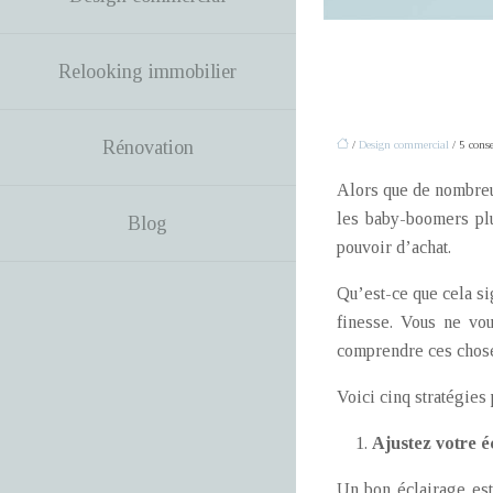
Relooking immobilier
Rénovation
/
Design commercial
/ 5 conse
Alors que de nombreux
les baby-boomers plu
Blog
pouvoir d’achat.
Qu’est-ce que cela si
finesse. Vous ne vo
comprendre ces choses
Voici cinq stratégies
Ajustez votre é
Un bon éclairage est 