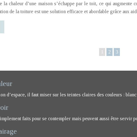
 la chaleur d’une maison s’échappe par le toit, ce qui augmente co
lation de la toiture est une solution efficace et abordable grâce aux 
1
2
3
uleur
 d’espace, il faut miser sur les teintes claires des couleurs : blanc 
oir
implement faits pour se contempler mais peuvent aussi être servir p
airage