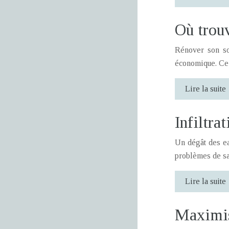
Où trouv
Rénover son sol
économique. Ce 
Lire la suite
Infiltra
Un dégât des ea
problèmes de sa
Lire la suite
Maximise