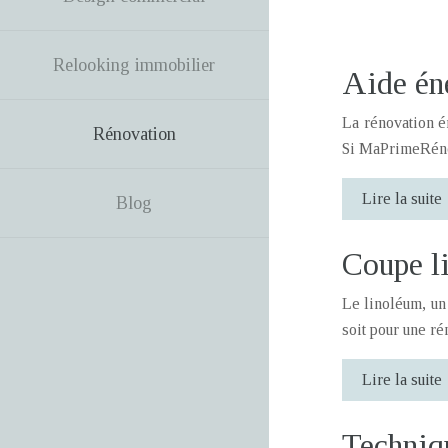
Relooking immobilier
Aide éne
La rénovation én
Rénovation
Si MaPrimeRénov
Lire la suite
Blog
Coupe li
Le linoléum, un
soit pour une r
Lire la suite
Techniqu