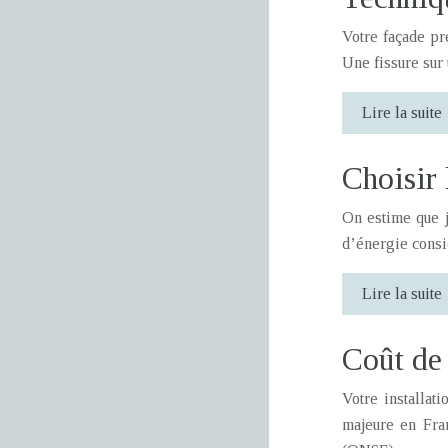
Votre façade pr
Une fissure sur 
Lire la suite
Choisir 
On estime que j
d’énergie consid
Lire la suite
Coût de 
Votre installat
majeure en Fran