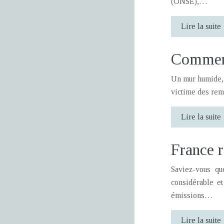
(ONSE),…
Lire la suite
Comment 
Un mur humide, 
victime des rem
Lire la suite
France r
Saviez-vous qu
considérable e
émissions…
Lire la suite