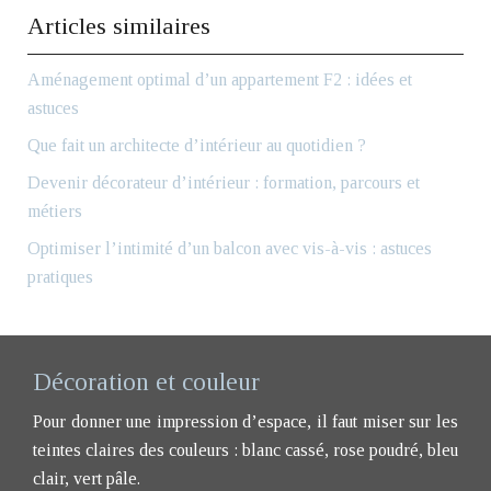
Articles similaires
Aménagement optimal d’un appartement F2 : idées et
astuces
Que fait un architecte d’intérieur au quotidien ?
Devenir décorateur d’intérieur : formation, parcours et
métiers
Optimiser l’intimité d’un balcon avec vis-à-vis : astuces
pratiques
Décoration et couleur
Pour donner une impression d’espace, il faut miser sur les
teintes claires des couleurs : blanc cassé, rose poudré, bleu
clair, vert pâle.