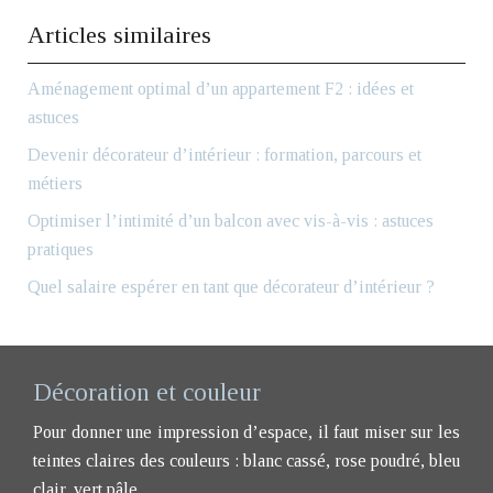
Articles similaires
Aménagement optimal d’un appartement F2 : idées et
astuces
Devenir décorateur d’intérieur : formation, parcours et
métiers
Optimiser l’intimité d’un balcon avec vis-à-vis : astuces
pratiques
Quel salaire espérer en tant que décorateur d’intérieur ?
Décoration et couleur
Pour donner une impression d’espace, il faut miser sur les
teintes claires des couleurs : blanc cassé, rose poudré, bleu
clair, vert pâle.