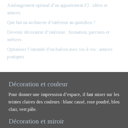
Aménagement optimal d’un appartement F2 : idées et
astuces
Que fait un architecte d’intérieur au quotidien ?
Devenir décorateur d’intérieur : formation, parcours et
métiers
Optimiser l’intimité d’un balcon avec vis-à-vis : astuces
pratiques
Décoration et couleur
Pour donner une impression d’espace, il faut miser sur les
teintes claires des couleurs : blanc cassé, rose poudré, bleu
clair, vert pâle.
Décoration et miroir