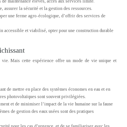
ûts de maintenance élevés, accès aux services limité.
e, assurer la sécurité et la gestion des ressources.
opper une ferme agro-écologique, d’offrir des services de
in accessible et viabilisé, opter pour une construction durable
.
ichissant
 vie. Mais cette expérience offre un mode de vie unique et
ortant de mettre en place des systèmes économes en eau et en
res photovoltaïques sont souvent privilégiées.
nement et de minimiser l’impact de la vie humaine sur la faune
tèmes de gestion des eaux usées sont des pratiques
curité pour les cas d’urgence, et de se familiariser avec les