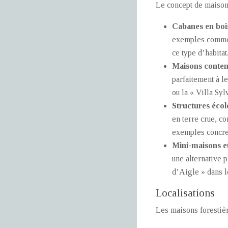
Le concept de maison 
Cabanes en bois
exemples comme l
ce type d’habitat
Maisons contem
parfaitement à l
ou la « Villa Syl
Structures éco
en terre crue, c
exemples concret
Mini-maisons et
une alternative 
d’Aigle » dans l
Localisations
Les maisons forestière