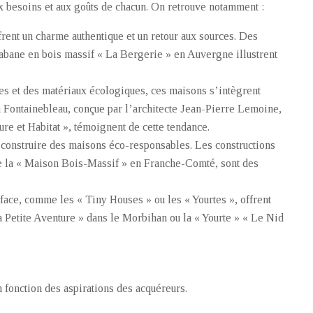
x besoins et aux goûts de chacun. On retrouve notamment :
frent un charme authentique et un retour aux sources. Des
abane en bois massif « La Bergerie » en Auvergne illustrent
es et des matériaux écologiques, ces maisons s’intègrent
 Fontainebleau, conçue par l’architecte Jean-Pierre Lemoine,
ure et Habitat », témoignent de cette tendance.
r construire des maisons éco-responsables. Les constructions
e la « Maison Bois-Massif » en Franche-Comté, sont des
rface, comme les « Tiny Houses » ou les « Yourtes », offrent
La Petite Aventure » dans le Morbihan ou la « Yourte » « Le Nid
n fonction des aspirations des acquéreurs.