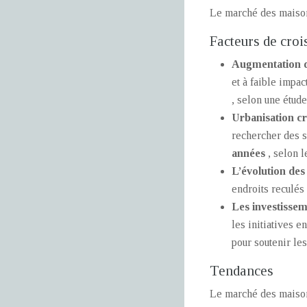
Le marché des maisons
Facteurs de croi
Augmentation d
et à faible impa
, selon une étud
Urbanisation cr
rechercher des s
années
, selon 
L’évolution des
endroits reculés
Les investissem
les initiatives e
pour soutenir le
Tendances
Le marché des maison