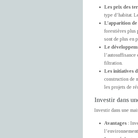
Les prix des te
type d’habitat. 
L’apparition de
forestières plus
sont de plus en p
Le développeme
l’autosuffisance
filtration.
Les initiatives 
construction de 
les projets de r
Investir dans un
Investir dans une mai
Avantages
: Inv
l’environnement