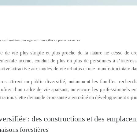
ons forestières : un segment immobilier en pleine croissance
de de vie plus simple et plus proche de la nature ne cesse de cr
mentale accrue, conduit de plus en plus de personnes à s’intéres
rnative attractive aux modes de vie urbains et une immersion totale d
res attirent un public diversifié, notamment les familles recherch
profiter d’un cadre de vie apaisant, ou encore les professionnels en 
ntration. Cette demande croissante a entraîné un développement signif
versifiée : des constructions et des emplace
aisons forestières