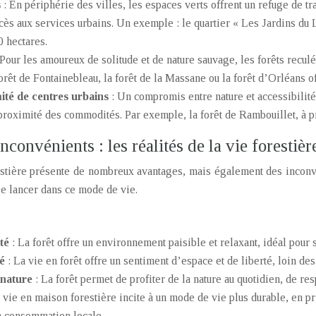
s
: En périphérie des villes, les espaces verts offrent un refuge de tra
cès aux services urbains. Un exemple : le quartier « Les Jardins du 
0 hectares.
 Pour les amoureux de solitude et de nature sauvage, les forêts reculé
forêt de Fontainebleau, la forêt de la Massane ou la forêt d’Orléans of
ité de centres urbains
: Un compromis entre nature et accessibilité
à proximité des commodités. Par exemple, la forêt de Rambouillet, à p
nconvénients : les réalités de la vie forestièr
stière présente de nombreux avantages, mais également des inconvén
 se lancer dans ce mode de vie.
ité
: La forêt offre un environnement paisible et relaxant, idéal pour 
té
: La vie en forêt offre un sentiment d’espace et de liberté, loin des
 nature
: La forêt permet de profiter de la nature au quotidien, de r
a vie en maison forestière incite à un mode de vie plus durable, en p
a consommation locale.