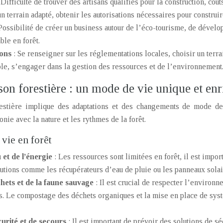
 Difficulté de trouver des artisans qualifiés pour la construction, co
n terrain adapté, obtenir les autorisations nécessaires pour construir
 Possibilité de créer un business autour de l’éco-tourisme, de dével
ble en forêt.
ons
: Se renseigner sur les réglementations locales, choisir un terra
le, s’engager dans la gestion des ressources et de l’environnement
on forestière : un mode de vie unique et enr
estière implique des adaptations et des changements de mode de
nie avec la nature et les rythmes de la forêt.
 vie en forêt
 et de l’énergie
: Les ressources sont limitées en forêt, il est imp
utions comme les récupérateurs d’eau de pluie ou les panneaux solai
hets et de la faune sauvage
: Il est crucial de respecter l’environ
les. Le compostage des déchets organiques et la mise en place de sys
curité et de secours
: Il est important de prévoir des solutions de sé