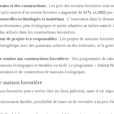
rrains et des constructions
: Les prix des terrains forestiers sont en
Le prix moyen d’un terrain forestier a augmenté de
15%
en
2022
par 
 nouvelles technologies et matériaux
: L’innovation dans le domai
 performantes, plus écologiques et mieux adaptées au milieu naturel.
lus utilisés dans les constructions forestières.
nt de projets éco-responsables
: Les projets de maisons forestiè
 énergétique avec des panneaux solaires ou des éoliennes, et la gest
de soutien aux constructions forestières
: Des programmes de subve
maisons écologiques et durables en forêt. Le programme « Habitat N
énovation et de construction de maisons écologiques.
e maison forestière
son forestière peut s’avérer être un choix judicieux, mais il est impo
estissement durable, possibilité de louer ou de revendre à un prix él
.