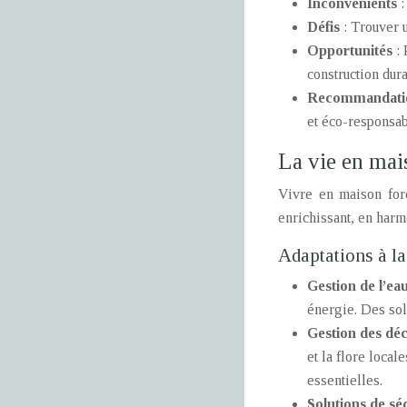
Inconvénients
:
Défis
: Trouver u
Opportunités
:
construction dura
Recommandati
et éco-responsab
La vie en mais
Vivre en maison for
enrichissant, en harmo
Adaptations à la
Gestion de l’eau
énergie. Des sol
Gestion des déc
et la flore loca
essentielles.
Solutions de sé