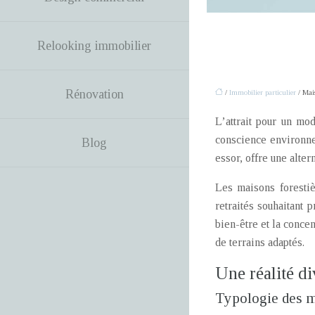
Relooking immobilier
Rénovation
/
Immobilier particulier
/ Mais
L’attrait pour un mo
conscience environne
Blog
essor, offre une alte
Les maisons forestiè
retraités souhaitant 
bien-être et la conce
de terrains adaptés.
Une réalité di
Typologie des m