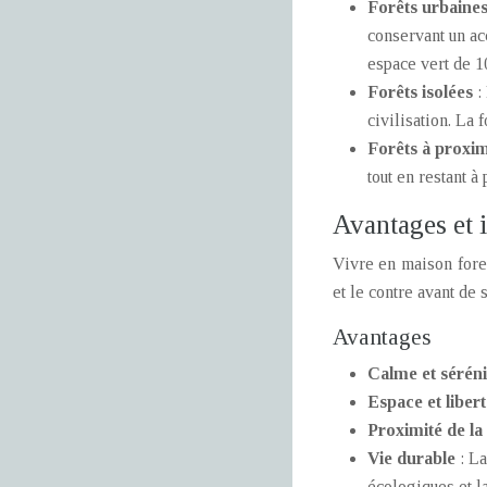
Forêts urbaine
conservant un ac
espace vert de 1
Forêts isolées
:
civilisation. La 
Forêts à proxim
tout en restant 
Avantages et i
Vivre en maison fore
et le contre avant de
Avantages
Calme et sérén
Espace et liber
Proximité de la
Vie durable
: L
écologiques et l