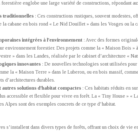
forestière englobe une large variété de constructions, répondant au
 traditionnelles
: Ces constructions rustiques, souvent modestes, of
a cabane en bois rond « Le Nid Douillet » dans les Vosges ou la c
.
poraines intégrées à l’environnement
: Avec des formes original
eur environnement forestier. Des projets comme la « Maison Bois » à
vestre » dans les Landes, réalisée par le cabinet d’architecture « Nat
logiques innovantes
: De nouvelles technologies sont utilisées pou
omme la « Maison Terre » dans le Luberon, ou en bois massif, comm
s d’architectures durables.
 autres solutions d’habitat compactes
: Ces habitats réduits en su
plus accessible et flexible pour vivre en forêt. La « Tiny House » « 
es Alpes sont des exemples concrets de ce type d’habitat.
s s’installent dans divers types de forêts, offrant un choix de vie e