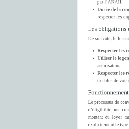
par l’ANAH.
Durée de la con
respecter les en
Les obligations 
De son côté, le locat
Respecter les c
Utiliser le log
autorisation.
Respecter les r
troubles de vois
Fonctionnement
Le processus de conv
d’éligibilité, une co
montant du loyer ma
explicitement le type