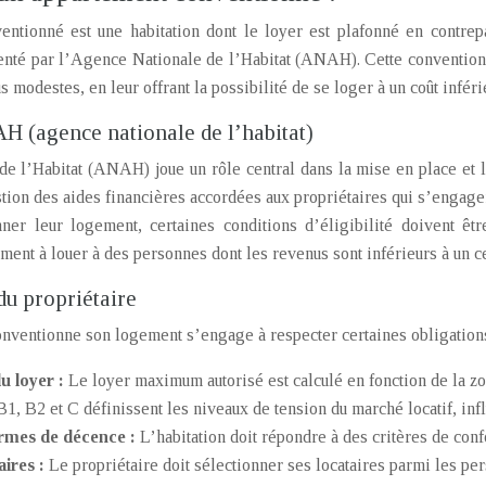
ntionné est une habitation dont le loyer est plafonné en contrepar
nté par l’Agence Nationale de l’Habitat (ANAH). Cette convention a
modestes, en leur offrant la possibilité de se loger à un coût inférie
H (agence nationale de l’habitat)
e l’Habitat (ANAH) joue un rôle central dans la mise en place et l
tion des aides financières accordées aux propriétaires qui s’engagen
nner leur logement, certaines conditions d’éligibilité doivent 
ent à louer à des personnes dont les revenus sont inférieurs à un ce
du propriétaire
onventionne son logement s’engage à respecter certaines obligations
u loyer :
Le loyer maximum autorisé est calculé en fonction de la z
1, B2 et C définissent les niveaux de tension du marché locatif, infl
rmes de décence :
L’habitation doit répondre à des critères de confor
aires :
Le propriétaire doit sélectionner ses locataires parmi les pe