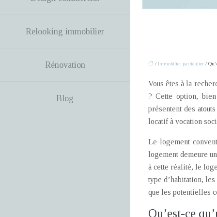
Relooking immobilier
Rénovation
/
Immobilier particulier
/ Qu’e
Vous êtes à la reche
? Cette option, bie
Blog
présentent des atouts
locatif à vocation soci
Le logement conventio
logement demeure un d
à cette réalité, le l
type d’habitation, les
que les potentielles c
Qu’est-ce qu’