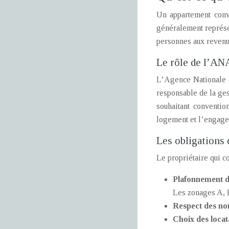
Un appartement conve
généralement représe
personnes aux revenus 
Le rôle de l’ANA
L’Agence Nationale d
responsable de la ges
souhaitant conventio
logement et l’engagem
Les obligations 
Le propriétaire qui c
Plafonnement d
Les zonages A, B
Respect des no
Choix des locat