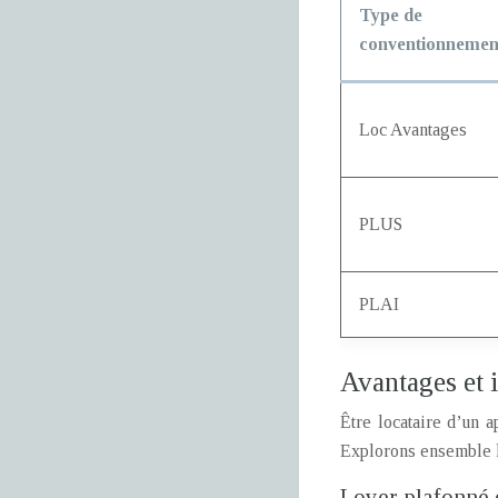
Type de
conventionnemen
Loc Avantages
PLUS
PLAI
Avantages et i
Être locataire d’un a
Explorons ensemble le
Loyer plafonné 