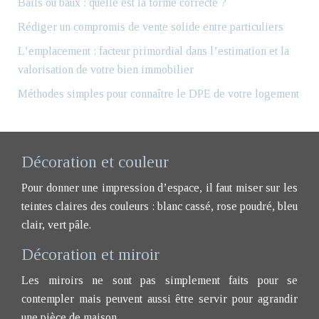
Bails ou baux : quelle est la forme correcte ?
Rédiger un compromis de vente solide entre particuliers
L’emplacement : facteur primordial dans l’estimation et la
valorisation de votre bien immobilier
Méthodes simples pour connaître le DPE de votre logement
Décoration et couleur
Pour donner une impression d’espace, il faut miser sur les
teintes claires des couleurs : blanc cassé, rose poudré, bleu
clair, vert pâle.
Décoration et miroir
Les miroirs ne sont pas simplement faits pour se
contempler mais peuvent aussi être servir pour agrandir
une pièce de maison.