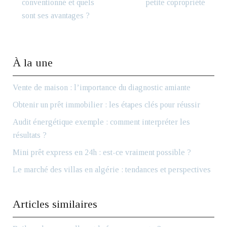
conventionné et quels
petite copropriété
sont ses avantages ?
À la une
Vente de maison : l’importance du diagnostic amiante
Obtenir un prêt immobilier : les étapes clés pour réussir
Audit énergétique exemple : comment interpréter les
résultats ?
Mini prêt express en 24h : est-ce vraiment possible ?
Le marché des villas en algérie : tendances et perspectives
Articles similaires