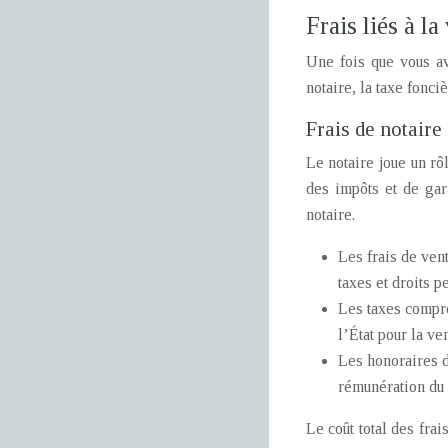
Frais liés à l
Une fois que vous av
notaire, la taxe fonci
Frais de notaire
Le notaire joue un rô
des impôts et de gara
notaire.
Les frais de vent
taxes et droits p
Les taxes compren
l’État pour la v
Les honoraires d
rémunération du n
Le coût total des fra