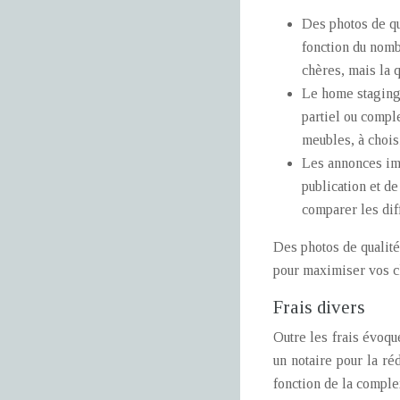
Des photos de qu
fonction du nomb
chères, mais la q
Le home staging p
partiel ou compl
meubles, à chois
Les annonces imm
publication et d
comparer les dif
Des photos de qualité
pour maximiser vos ch
Frais divers
Outre les frais évoqu
un notaire pour la ré
fonction de la comple