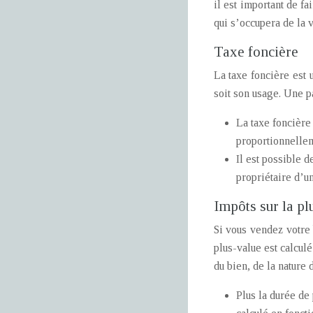
il est important de f
qui s’occupera de la v
Taxe foncière
La taxe foncière est u
soit son usage. Une pa
La taxe foncière 
proportionnellem
Il est possible d
propriétaire d’u
Impôts sur la p
Si vous vendez votre 
plus-value est calculé
du bien, de la nature d
Plus la durée de 