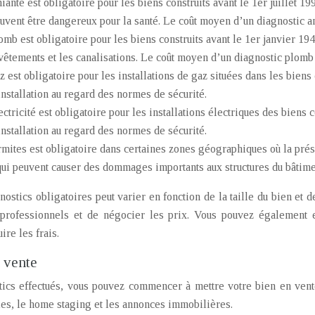
ante est obligatoire pour les biens construits avant le 1er juillet 1
euvent être dangereux pour la santé. Le coût moyen d’un diagnostic a
omb est obligatoire pour les biens construits avant le 1er janvier 19
evêtements et les canalisations. Le coût moyen d’un diagnostic plomb
 est obligatoire pour les installations de gaz situées dans les biens c
installation au regard des normes de sécurité.
ctricité est obligatoire pour les installations électriques des biens c
installation au regard des normes de sécurité.
rmites est obligatoire dans certaines zones géographiques où la prés
qui peuvent causer des dommages importants aux structures du bâtime
nostics obligatoires peut varier en fonction de la taille du bien et 
s professionnels et de négocier les prix. Vous pouvez également 
ire les frais.
 vente
tics effectués, vous pouvez commencer à mettre votre bien en vente
es, le home staging et les annonces immobilières.