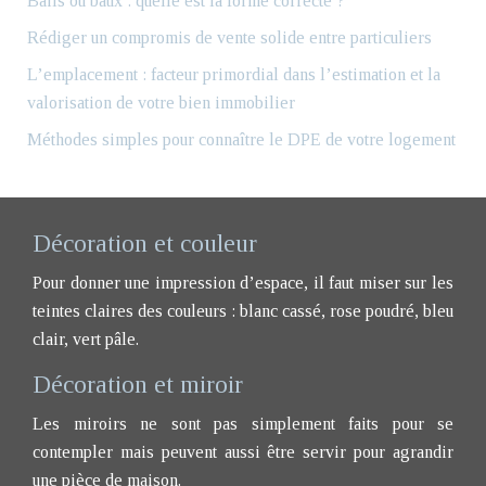
Bails ou baux : quelle est la forme correcte ?
Rédiger un compromis de vente solide entre particuliers
L’emplacement : facteur primordial dans l’estimation et la
valorisation de votre bien immobilier
Méthodes simples pour connaître le DPE de votre logement
Décoration et couleur
Pour donner une impression d’espace, il faut miser sur les
teintes claires des couleurs : blanc cassé, rose poudré, bleu
clair, vert pâle.
Décoration et miroir
Les miroirs ne sont pas simplement faits pour se
contempler mais peuvent aussi être servir pour agrandir
une pièce de maison.