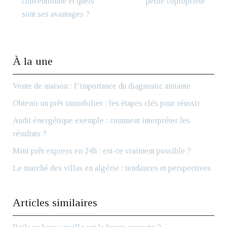
conventionné et quels
petite copropriété
sont ses avantages ?
À la une
Vente de maison : l’importance du diagnostic amiante
Obtenir un prêt immobilier : les étapes clés pour réussir
Audit énergétique exemple : comment interpréter les
résultats ?
Mini prêt express en 24h : est-ce vraiment possible ?
Le marché des villas en algérie : tendances et perspectives
Articles similaires