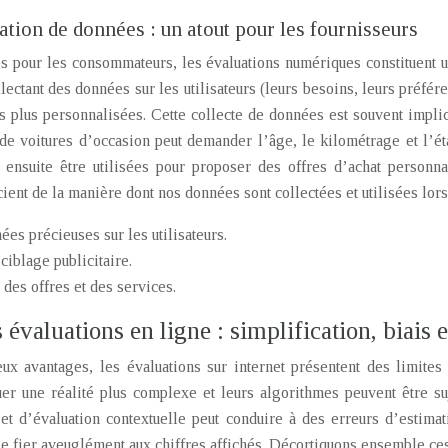
sation de données : un atout pour les fournisseurs
s pour les consommateurs, les évaluations numériques constituent u
lectant des données sur les utilisateurs (leurs besoins, leurs préfére
s plus personnalisées. Cette collecte de données est souvent implici
de voitures d’occasion peut demander l’âge, le kilométrage et l’éta
 ensuite être utilisées pour proposer des offres d’achat personnal
ient de la manière dont nos données sont collectées et utilisées lors
es précieuses sur les utilisateurs.
ciblage publicitaire.
 des offres et des services.
s évaluations en ligne : simplification, biais
x avantages, les évaluations sur internet présentent des limites i
r une réalité plus complexe et leurs algorithmes peuvent être suje
t d’évaluation contextuelle peut conduire à des erreurs d’estimati
 se fier aveuglément aux chiffres affichés. Décortiquons ensemble ce