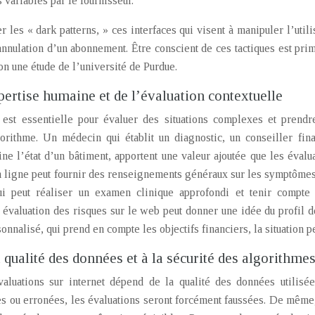
 variables par le fournisseur.
rer les « dark patterns, » ces interfaces qui visent à manipuler l’ut
’annulation d’un abonnement. Être conscient de ces tactiques est prim
on une étude de l’université de Purdue.
ertise humaine et de l’évaluation contextuelle
est essentielle pour évaluer des situations complexes et prendr
gorithme. Un médecin qui établit un diagnostic, un conseiller fin
e l’état d’un bâtiment, apportent une valeur ajoutée que les évalu
 ligne peut fournir des renseignements généraux sur les symptômes 
i peut réaliser un examen clinique approfondi et tenir compte
 évaluation des risques sur le web peut donner une idée du profil d
onnalisé, qui prend en compte les objectifs financiers, la situation p
qualité des données et à la sécurité des algorithme
valuations sur internet dépend de la qualité des données utilisé
s ou erronées, les évaluations seront forcément faussées. De même, 