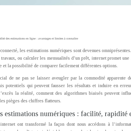
ilité des estimations en ligne : avantages et limites à connaître
onnecté, les estimations numériques sont devenues omniprésentes. Q
 travaux, ou calculer les mensualités d’un prêt, internet promet une
 et la possibilité de comparer facilement différentes options.
ucial de ne pas se laisser aveugler par la commodité apparente de
ais potentiels qui peuvent fausser les résultats et induire en err
 l’excès la réalité, comment des algorithmes biaisés peuvent influ
les pièges des chiffres flatteurs.
es estimations numériques : facilité, rapidité e
internet ont transformé la façon dont nous accédons à l’informa