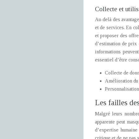
Collecte et utili
Au-delà des avantage
et de services. En col
et proposer des offre
d’estimation de prix 
informations peuvent
essentiel d’être consc
Collecte de donné
Amélioration du 
Personnalisation
Les failles de
Malgré leurs nombreu
apparente peut masque
d’expertise humaine e
critique et de ne pas