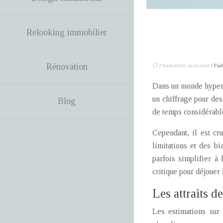
Relooking immobilier
Rénovation
/
Immobilier particulier
/ Fiab
Dans un monde hyperc
un chiffrage pour des
Blog
de temps considérable
Cependant, il est cr
limitations et des bi
parfois simplifier à
critique pour déjouer 
Les attraits d
Les estimations sur 