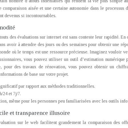
rtain nombre d’atouts indéniables qui rendent la vie plus simple a
ne comparaison aisée et une certaine autonomie dans le processus 
ont devenus si incontournables.
modité
outs des évaluations sur internet est sans conteste leur rapidité. En 
sans avoir à attendre des jours ou des semaines pour obtenir une ré
monde où le temps est une ressource précieuse. Imaginez vouloir ve
ssionnaires, vous pouvez utiliser un outil d’estimation numérique
 pour des travaux de rénovation, vous pouvez obtenir un chiffr
informations de base sur votre projet.
gnificatif par rapport aux méthodes traditionnelles.
/24 et 7j/7.
sation, même pour les personnes peu familiarisées avec les outils info
le et transparence illusoire
aluation sur le web facilitent grandement la comparaison des offr