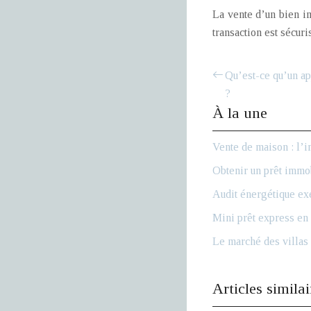
La vente d’un bien im
transaction est sécuri
Qu’est-ce qu’un ap
?
À la une
Vente de maison : l’i
Obtenir un prêt immob
Audit énergétique exe
Mini prêt express en 
Le marché des villas 
Articles similai