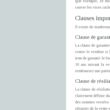
(par exemple, 18 moi
couvre les vices cach
Clauses impor
Il existe de nombreus
Clause de garant
La clause de garantie
contre le vendeur si 
tenu de garantir le b
10 ans suivant la ve
rembourser une partie
Clause de résili
La clause de résiliati
clairement définie dan
des sommes versées. P
rétracter de la vente 