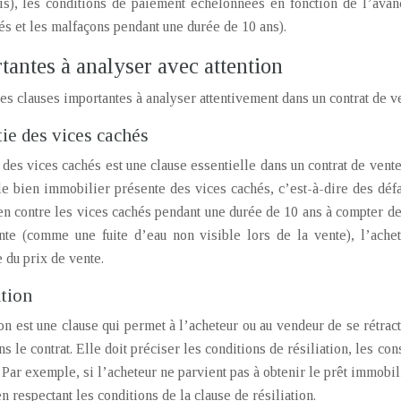
s), les conditions de paiement échelonnées en fonction de l’avanc
és et les malfaçons pendant une durée de 10 ans).
tantes à analyser avec attention
es clauses importantes à analyser attentivement dans un contrat de 
ie des vices cachés
 des vices cachés est une clause essentielle dans un contrat de vent
le bien immobilier présente des vices cachés, c’est-à-dire des défa
ien contre les vices cachés pendant une durée de 10 ans à compter de
nte (comme une fuite d’eau non visible lors de la vente), l’ach
 du prix de vente.
ation
on est une clause qui permet à l’acheteur ou au vendeur de se rétract
s le contrat. Elle doit préciser les conditions de résiliation, les c
ar exemple, si l’acheteur ne parvient pas à obtenir le prêt immobilie
en respectant les conditions de la clause de résiliation.