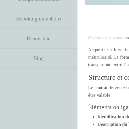
Relooking immobilier
Rénovation
/
Immobilier particulier
/ Cont
Acquérir un bien im
méticulosité. La form
Blog
transparente entre l’a
Structure et 
Le contrat de vente i
être valable.
Éléments obliga
Identification d
Description du 