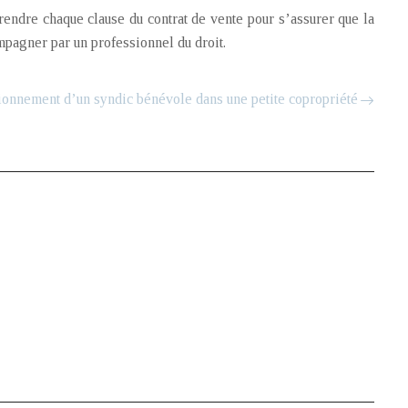
endre chaque clause du contrat de vente pour s’assurer que la
ompagner par un professionnel du droit.
ionnement d’un syndic bénévole dans une petite copropriété