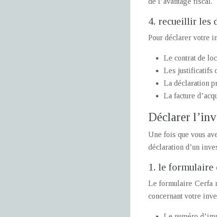
de l’avantage fiscal.
4. recueillir le
Pour déclarer votre i
Le contrat de loc
Les justificatifs
La déclaration pr
La facture d’acqu
Déclarer l’inv
Une fois que vous ave
déclaration d’un inves
1. le formulaire
Le formulaire Cerfa n
concernant votre inve
Le numéro d’imm