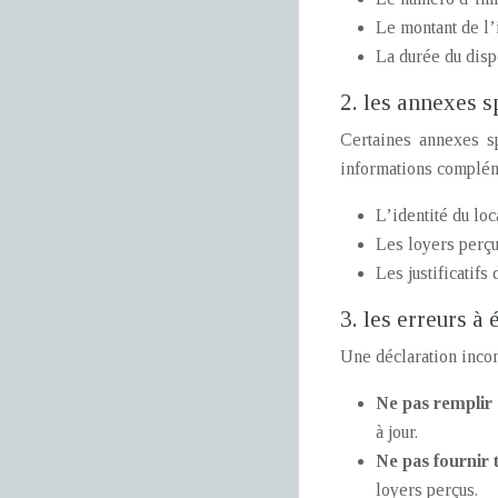
Le montant de l
La durée du disp
2. les annexes s
Certaines annexes sp
informations complém
L’identité du loc
Les loyers perç
Les justificatifs
3. les erreurs à 
Une déclaration incom
Ne pas remplir 
à jour.
Ne pas fournir t
loyers perçus.