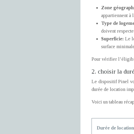
Zone géograph
appartiennent à 
Type de logem
doivent respect
Superficie:
Le l
surface minimale
Pour vérifier l’éligib
2. choisir la dur
Le dispositif Pinel v
durée de location imp
Voici un tableau récap
Durée de location