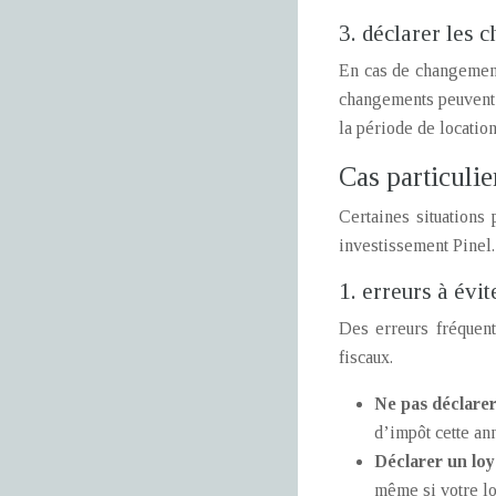
3. déclarer les 
En cas de changement 
changements peuvent a
la période de locatio
Cas particulie
Certaines situations 
investissement Pinel.
1. erreurs à évit
Des erreurs fréquent
fiscaux.
Ne pas déclarer
d’impôt cette an
Déclarer un loy
même si votre loc