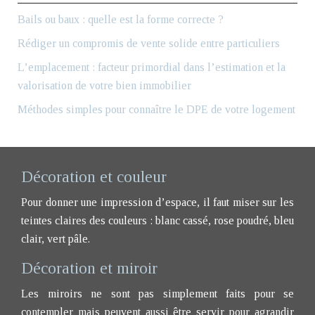
Bails ou baux : quelle est la forme correcte ?
Rédiger un compromis de vente solide entre particuliers
L’emplacement : facteur primordial dans l’estimation et la
valorisation de votre bien immobilier
Méthodes simples pour connaître le DPE de votre logement
Décoration et couleur
Pour donner une impression d’espace, il faut miser sur les
teintes claires des couleurs : blanc cassé, rose poudré, bleu
clair, vert pâle.
Décoration et miroir
Les miroirs ne sont pas simplement faits pour se
contempler mais peuvent aussi être servir pour agrandir