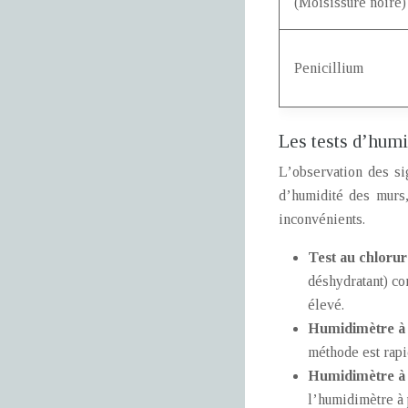
(Moisissure noire)
Penicillium
Les tests d’humi
L’observation des si
d’humidité des murs,
inconvénients.
Test au chlorur
déshydratant) co
élevé.
Humidimètre à 
méthode est rapid
Humidimètre à
l’humidimètre à 