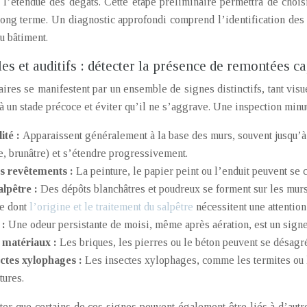
r l’étendue des dégâts. Cette étape préliminaire permettra de chois
ong terme. Un diagnostic approfondi comprend l’identification des si
u bâtiment.
les et auditifs : détecter la présence de remontées ca
ires se manifestent par un ensemble de signes distinctifs, tant visue
à un stade précoce et éviter qu’il ne s’aggrave. Une inspection minut
ité :
Apparaissent généralement à la base des murs, souvent jusqu’à 
re, brunâtre) et s’étendre progressivement.
s revêtements :
La peinture, le papier peint ou l’enduit peuvent se c
alpêtre :
Des dépôts blanchâtres et poudreux se forment sur les mur
e dont
l’origine et le traitement du salpêtre
nécessitent une attention 
 :
Une odeur persistante de moisi, même après aération, est un signe
 matériaux :
Les briques, les pierres ou le béton peuvent se désagré
ctes xylophages :
Les insectes xylophages, comme les termites ou le
tures.
oter que certains de ces signes peuvent également être liés à d’aut