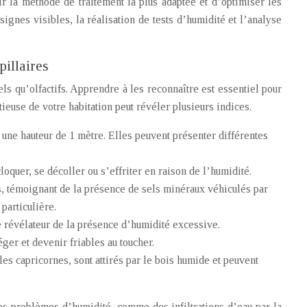
ir la méthode de traitement la plus adaptée et d’optimiser les
gnes visibles, la réalisation de tests d’humidité et l’analyse
pillaires
ls qu’olfactifs. Apprendre à les reconnaître est essentiel pour
ieuse de votre habitation peut révéler plusieurs indices.
une hauteur de 1 mètre. Elles peuvent présenter différentes
loquer, se décoller ou s’effriter en raison de l’humidité.
s, témoignant de la présence de sels minéraux véhiculés par
particulière.
 révélateur de la présence d’humidité excessive.
ger et devenir friables au toucher.
s capricornes, sont attirés par le bois humide et peuvent
res problèmes d’humidité, comme des infiltrations d’eau par la