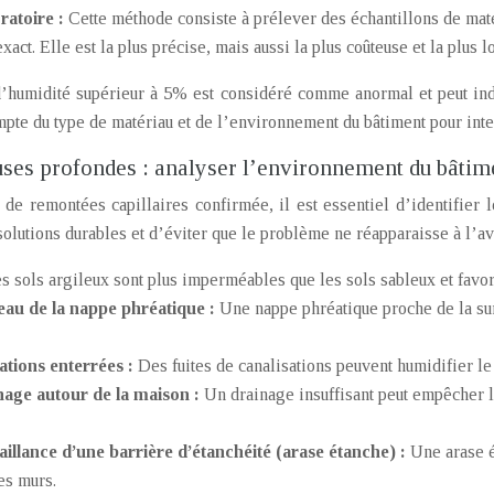
ratoire :
Cette méthode consiste à prélever des échantillons de maté
xact. Elle est la plus précise, mais aussi la plus coûteuse et la plus l
d’humidité supérieur à 5% est considéré comme anormal et peut indi
mpte du type de matériau et de l’environnement du bâtiment pour inter
auses profondes : analyser l’environnement du bâtim
 de remontées capillaires confirmée, il est essentiel d’identifier
olutions durables et d’éviter que le problème ne réapparaisse à l’ave
s sols argileux sont plus imperméables que les sols sableux et favor
eau de la nappe phréatique :
Une nappe phréatique proche de la surf
sations enterrées :
Des fuites de canalisations peuvent humidifier le
nage autour de la maison :
Un drainage insuffisant peut empêcher l’
illance d’une barrière d’étanchéité (arase étanche) :
Une arase é
es murs.