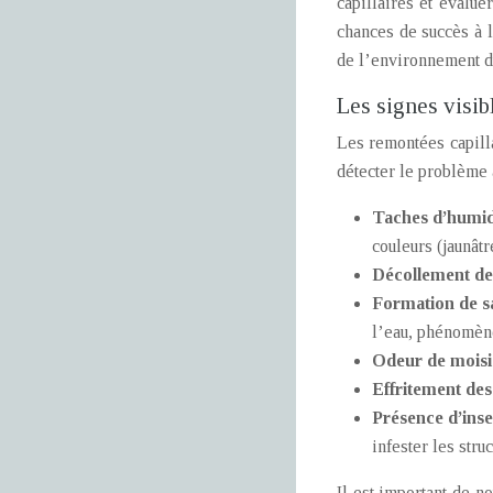
capillaires et évalue
chances de succès à l
de l’environnement d
Les signes visib
Les remontées capilla
détecter le problème 
Taches d’humid
couleurs (jaunât
Décollement de
Formation de s
l’eau, phénomèn
Odeur de moisi
Effritement des
Présence d’inse
infester les struc
Il est important de n