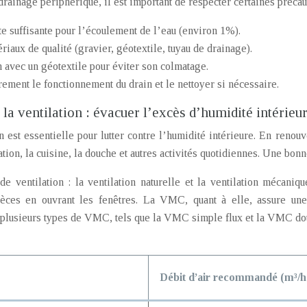
drainage périphérique, il est important de respecter certaines précau
e suffisante pour l’écoulement de l’eau (environ 1%).
riaux de qualité (gravier, géotextile, tuyau de drainage).
n avec un géotextile pour éviter son colmatage.
rement le fonctionnement du drain et le nettoyer si nécessaire.
la ventilation : évacuer l’excès d’humidité intérieu
 est essentielle pour lutter contre l’humidité intérieure. En renouv
ation, la cuisine, la douche et autres activités quotidiennes. Une bonn
de ventilation : la ventilation naturelle et la ventilation mécani
ièces en ouvrant les fenêtres. La VMC, quant à elle, assure une
te plusieurs types de VMC, tels que la VMC simple flux et la VMC dou
Débit d’air recommandé (m³/h