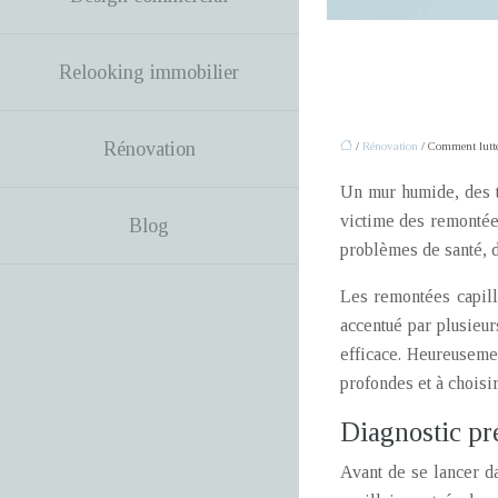
Relooking immobilier
Rénovation
/
Rénovation
/ Comment lutter
Un mur humide, des t
victime des remontée
Blog
problèmes de santé, 
Les remontées capilla
accentué par plusieur
efficace. Heureusemen
profondes et à choisir
Diagnostic pré
Avant de se lancer da