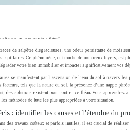
 efficacement contre les remontées capillaires ?
races de salpêtre disgracieuses, une odeur persistante de moisiss
s capillaires. Ce phénomène, qui touche de nombreux foyers, est pl
dégrader votre bien immobilier et impacter significativement vos d
ires se manifestent par l’ascension de l’eau du sol à travers les 
s facteurs, tels que la nature du sol, la présence d’une nappe phré
t, des solutions existent pour contrer ce fléau. Vous apprendrez à
 les méthodes de lutte les plus appropriées à votre situation.
cis : identifier les causes et l’étendue du p
ns des travaux coûteux et parfois inutiles, il est crucial de réalise