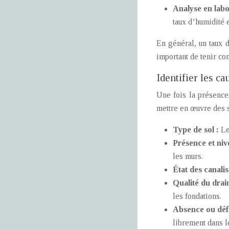
Analyse en labo
taux d’humidité e
En général, un taux 
important de tenir co
Identifier les c
Une fois la présence
mettre en œuvre des s
Type de sol :
Le
Présence et niv
les murs.
État des canali
Qualité du drai
les fondations.
Absence ou défa
librement dans l