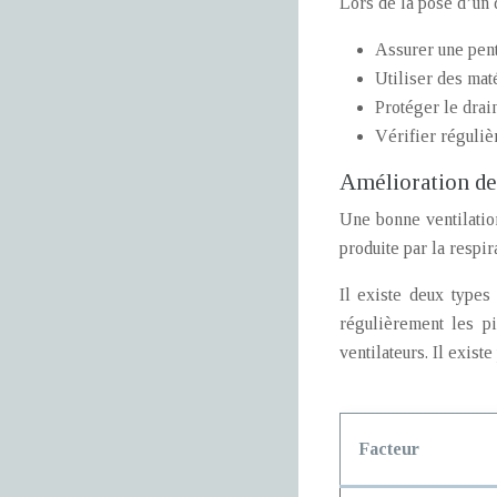
Lors de la pose d’un 
Assurer une pent
Utiliser des maté
Protéger le drai
Vérifier réguliè
Amélioration de 
Une bonne ventilation
produite par la respir
Il existe deux types 
régulièrement les p
ventilateurs. Il exis
Facteur