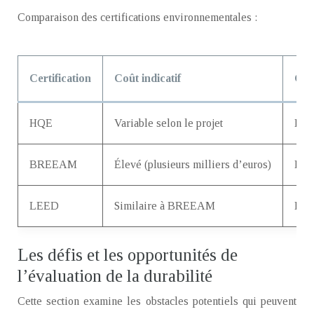
Comparaison des certifications environnementales :
Certification
Coût indicatif
Com
HQE
Variable selon le projet
Moy
BREEAM
Élevé (plusieurs milliers d’euros)
Éle
LEED
Similaire à BREEAM
Éle
Les défis et les opportunités de
l’évaluation de la durabilité
Cette section examine les obstacles potentiels qui peuvent